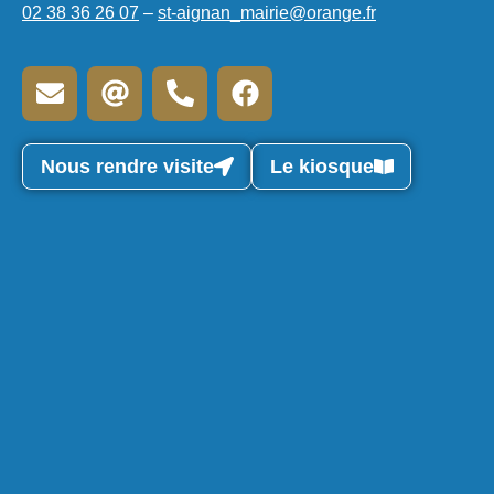
02 38 36 26 07
–
st-aignan_mairie@orange.fr
Nous rendre visite
Le kiosque