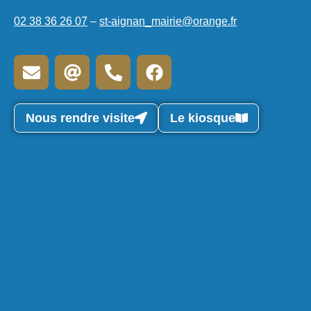
02 38 36 26 07
–
st-aignan_mairie@orange.fr
Nous rendre visite
Le kiosque