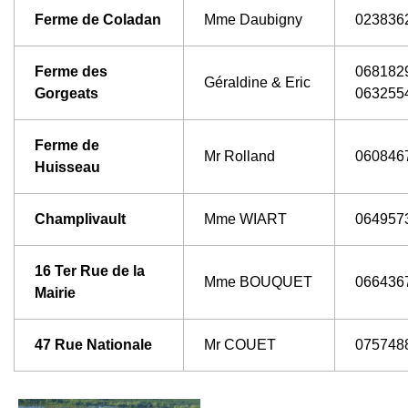
Ferme de Coladan
Mme Daubigny
023836
Ferme des
0681829
Géraldine & Eric
Gorgeats
063255
Ferme de
Mr Rolland
060846
Huisseau
Champlivault
Mme WIART
064957
16 Ter Rue de la
Mme BOUQUET
066436
Mairie
47 Rue Nationale
Mr COUET
075748