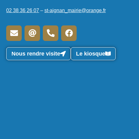
02 38 36 26 07
–
st-aignan_mairie@orange.fr
Nous rendre visite
Le kiosque