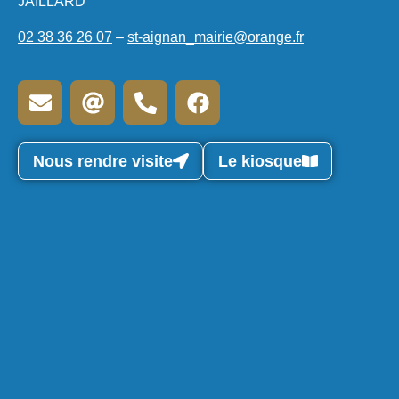
JAILLARD
02 38 36 26 07
–
st-aignan_mairie@orange.fr
Nous rendre visite
Le kiosque